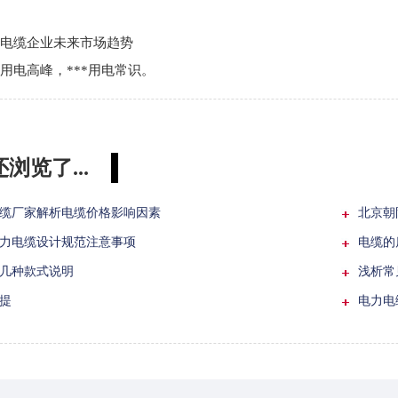
电缆企业未来市场趋势
用电高峰，***用电常识。
浏览了...
缆厂家解析电缆价格影响因素
北京朝
力电缆设计规范注意事项
电缆的
几种款式说明
浅析常
提
电力电