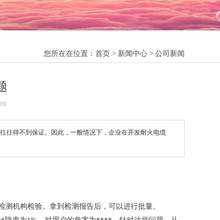
您所在在位置：
首页
>
新闻中心
>
公司新闻
题
09
往往得不到保证。因此，一般情况下，企业在开发耐火电缆
关检测机构检验。拿到检测报告后，可以进行批量。