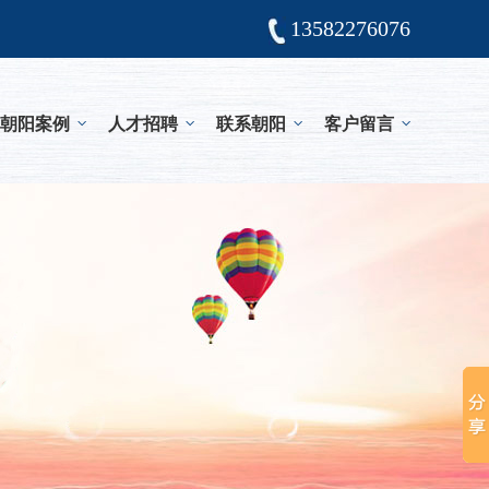
13582276076
朝阳案例
人才招聘
联系朝阳
客户留言