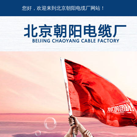
您好，欢迎来到北京朝阳电缆厂网站！