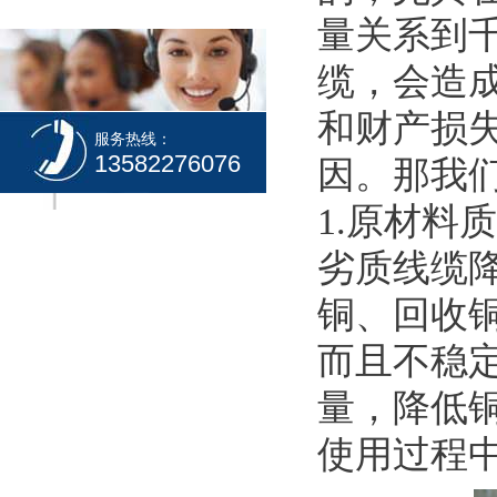
量关系到
缆，会造
和财产损
服务热线：
13582276076
因。那我
1.原材料
劣质线缆
铜、回收
而且不稳
量，降低
使用过程