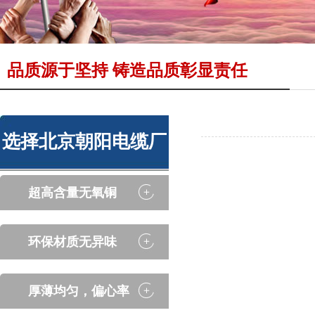
品质源于坚持 铸造品质彰显责任
选择北京朝阳电缆厂
的4大优势
超高含量无氧铜
/ADVANTAGE
环保材质无异味
厚薄均匀，偏心率